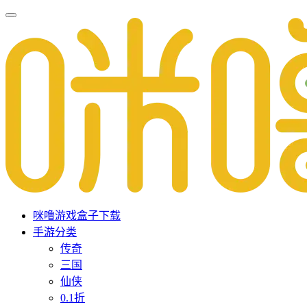
咪噜游戏盒子下载
手游分类
传奇
三国
仙侠
0.1折