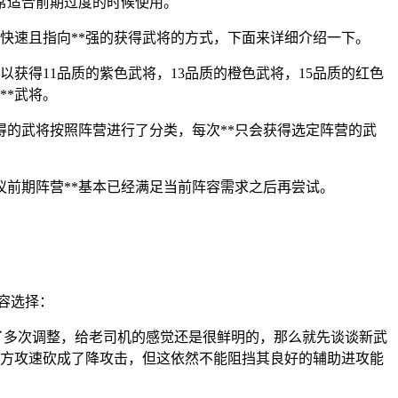
常适合前期过度的时候使用。
*快速且指向**强的获得武将的方式，下面来详细介绍一下。
可以获得11品质的紫色武将，13品质的橙色武将，15品质的红色
**武将。
获得的武将按照阵营进行了分类，每次**只会获得选定阵营的武
建议前期阵营**基本已经满足当前阵容需求之后再尝试。
阵容选择：
经过了多次调整，给老司机的感觉还是很鲜明的，那么就先谈谈新武
敌方攻速砍成了降攻击，但这依然不能阻挡其良好的辅助进攻能