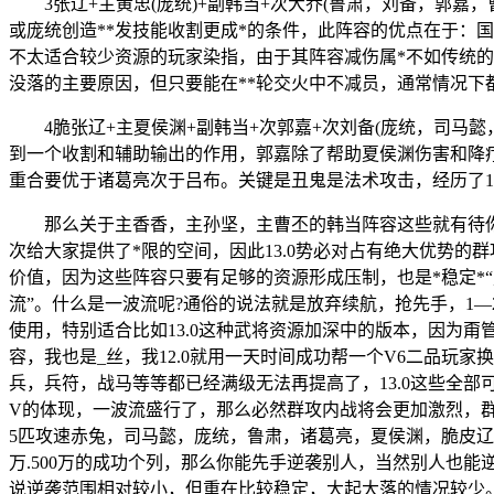
3张辽+主黄忠(庞统)+副韩当+次大乔(鲁肃，刘备，郭嘉
或庞统创造**发技能收割更成*的条件，此阵容的优点在于：
不太适合较少资源的玩家染指，由于其阵容减伤属*不如传统的月
没落的主要原因，但只要能在**轮交火中不减员，通常情况下
4脆张辽+主夏侯渊+副韩当+次郭嘉+次刘备(庞统，司
到一个收割和辅助输出的作用，郭嘉除了帮助夏侯渊伤害和降
重合要优于诸葛亮次于吕布。关键是丑鬼是法术攻击，经历了1
那么关于主香香，主孙坚，主曹丕的韩当阵容这些就有待你
次给大家提供了*限的空间，因此13.0势必对占有绝大优势
价值，因为这些阵容只要有足够的资源形成压制，也是*稳定*
流”。什么是一波流呢?通俗的说法就是放弃续航，抢先手，1
使用，特别适合比如13.0这种武将资源加深中的版本，因为
容，我也是_丝，我12.0就用一天时间成功帮一个V6二品玩家
兵，兵符，战马等等都已经满级无法再提高了，13.0这些全部
V的体现，一波流盛行了，那么必然群攻内战将会更加激烈，
5匹攻速赤兔，司马懿，庞统，鲁肃，诸葛亮，夏侯渊，脆皮辽
万.500万的成功个列，那么你能先手逆袭别人，当然别人也
说逆袭范围相对较小，但重在比较稳定，大起大落的情况较少。