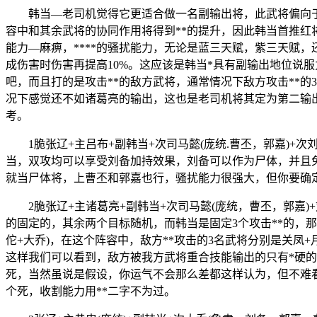
韩当—老司机觉得它更适合做一名副输出将，此武将偏向于
容中和其余武将的协同作用将得到**的提升，因此韩当首推红
能力—麻痹，****的骚扰能力，无论是蓝三天赋，紫三天赋
成伤害时伤害再提高10%。这应该是韩当*具有副输出地位说
吧，而且打的是攻击**的敌方武将，通常情况下敌方攻击**
况下感觉还不如诸葛亮的输出，这也是老司机将其定为第二输出
考。
1脆张辽+主吕布+副韩当+次司马懿(庞统.曹丕，郭嘉)
当，双攻均可以享受刘备加持效果，刘备可以作为尸体，并且
就当尸体将，上曹丕和郭嘉也行，骚扰能力很强大，但你要确
2脆张辽+主诸葛亮+副韩当+次司马懿(庞统，曹丕，郭
的固定的，其余两个目标随机，而韩当是固定3个攻击**的，
佗+大乔)，在这个阵容中，敌方**攻击的3名武将分别是关凤
这样我们可以看到，敌方被我方武将重合技能输出的只有*硬的
死，当然虽说是假设，你运气不会那么差都这样认为，但不难看
个死，收割能力用**二字不为过。