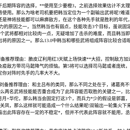
后期阵容的选择，**使用至少要橙3，之前选择效果估计不太理
将使用。那么为啥老司机要把韩当定位为一个副输出武将呢?难道
，还是神将技能都可以麻痹敌方，在这个各种先手就是胜利的年代
服力的原因之一，当然韩当也有弱点，技能攻击3个目标，虽说固定
的3个武将都相对比较肉一点，无疑增加了击杀的难度，而且韩当
将的原因之一。那么13.0中韩当和哪些武将组成阵容比较合适
+次刘备推荐理由：脆皮辽利用红3天赋上场快速**大招，控制敌
免疫敌方带司马懿降气的烦恼。第5将可以选择司马懿或者庞统，
定你对阵时先手的几率大不大。
嘉)+刘备推荐理由：和主吕布的类同，那么不同之处在于，诸葛亮
那么两名武将技能能否重合成为了此阵容能否取胜的关键之一，比
+月月+华佗，那么韩当会固定打这3个，而兵力*少的假设是郭
关凤，那么这样就可能造成一个什么结果呢!双输出一轮集火下
出此阵容存在一定的不稳定*，但并不代表此阵容就不能用，丞