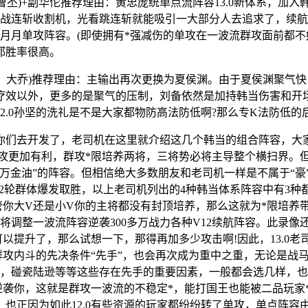
，曹丕)+副华佗推荐理由：黄忠庞统单点流阵容13.0新体系，加
国战连斩收割机，光看跳连斩就能吸引一大部分人去追求了，续
月单攻阵容。(即使拥有*强减伤的单攻在一波流群攻面前都不好
都胜率很高。
马懿，大乔)推荐理由：主输出再次更换为夏侯渊。由于夏侯渊聚
疗效以外，更多的是聚气的压制，刘备依然是加持韩当伤害和开
2.0孙坚的洗礼是不是大家都物防高法防低啊?那么专K法防低的
们去开发了，老司机在这里就介绍这几个韩当的组合阵容，大家
的群攻更加有利，群攻*限培养两将，三将势必将主导整个横扫界
“万金油”的阵容。但相信绝大多数朋友和老司机一样是不属于“豪
—2轮群体爆发取胜，以上老司机列出的4种韩当体系阵容中有3种
甭管你大V还是小V你的主将都没有封顶培养，那么这就为*限培养
换将调整一波流阵容逆袭300多万战力各种V12续航阵容。此录像
可以提升了，那么试想一下，那得再加多少攻击啊!因此，13.
群攻内斗的先决条件“先手”，也会再次成为重中之重，无论是战
，碰瓷陆逊等等这些存在先手的重要因素，一般都会选几样，也正是
能逆袭你，这就是群攻一波流的不稳定*，能打国王也能被二品玩
也正因为如此12.0有些资源的玩家都纷纷转了单攻，单点阵容