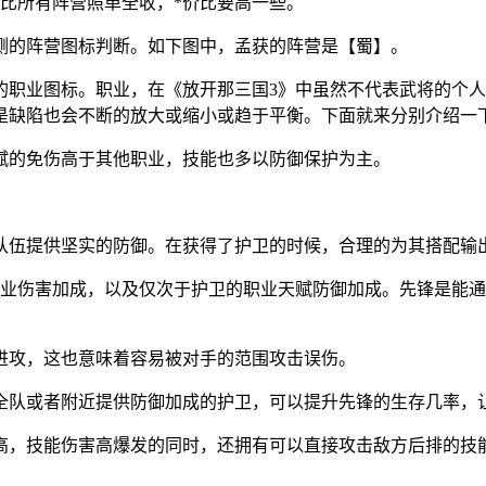
比所有阵营照单全收，*价比要高一些。
侧的阵营图标判断。如下图中，孟获的阵营是【蜀】。
的职业图标。职业，在《放开那三国3》中虽然不代表武将的个
是缺陷也会不断的放大或缩小或趋于平衡。下面就来分别介绍一
赋的免伤高于其他职业，技能也多以防御保护为主。
队伍提供坚实的防御。在获得了护卫的时候，合理的为其搭配输
职业伤害加成，以及仅次于护卫的职业天赋防御加成。先锋是能
进攻，这也意味着容易被对手的范围攻击误伤。
全队或者附近提供防御加成的护卫，可以提升先锋的生存几率，
高，技能伤害高爆发的同时，还拥有可以直接攻击敌方后排的技