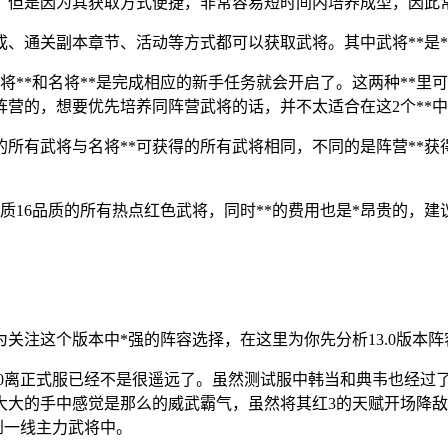
，但是因为其获取方式便捷，非常容易短时间内培养成型，因此
成、通关副本章节、活动等方式都可以获取武将。其中武将**是
中战将**和名将**是完成相应的新手任务就会开启了。这两种**里
营的，想要优先培养同阵营武将的话，并不太适合在这2个**中
获得的所有武将与名将**可获得的所有武将相同，不同的是阵营**
品质16品质的所有热点红色武将，同时**的费用也是*昂贵的，
家*为关注这个版本中*强的阵容选择，在这里为你先分析13.0版本
13.0离正式服已经不是很遥远了。虽然测试服中韩当和典韦也
大大的手中感觉是那么的威武霸气，虽然将其红3的天赋开场降
到一线主力武将中。