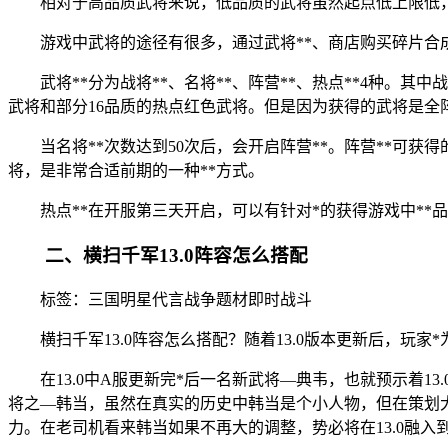
相对于高品质武将来说，低品质的武将虽然起点低上限低
游戏中武将的途径有很多，通过武将**、商店购买碎片合
武将**分为战将**、名将**、阵营**、热点**4种。其
武将和部分16品质的热点红色武将。但是因为获得的武将是全阵
当名将**次数达到50次后，会开启阵营**。阵营**可
将，是非常合适前期的一种**方式。
热点**在开服第三天开启，可以有针对*的获得游戏中**
二、横扫千军13.0阵容怎么搭配
标签：三国明星代言战争题材即时战斗
横扫千军13.0阵容怎么搭配？随着13.0版本更新后，玩
在13.0中A服更新完*后一名新武将—典韦，也就预示着
将之—韩当，虽然在真实的历史中韩当是个小人物，但在策划
力。在老司机看来韩当如果不再大的调整，势必将在13.0融入