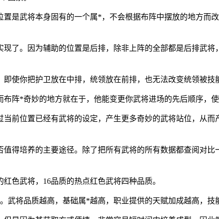
位置是武将本身固有的一个属*，不会根据布阵中摆放的地方而
实现了。因为辅助的位置是后排，除非上阵的全部都是后排武将
。即使你把护卫放在中排，统领放在前排，也无法改变统领被技
布阵*奇妙的地方就在于，他能变更你武将进场的先后顺序，使
过当前位置已经有武将的设定，产生更多奇妙的武将站位，从而
否值得培养的主要途径。除了把所有武将的所有数据都查阅对比
质的红色武将，16品质的热点红色武将四种品质。
等。武将品质越高，基础属*越高，职业提供的天赋加成越高，技