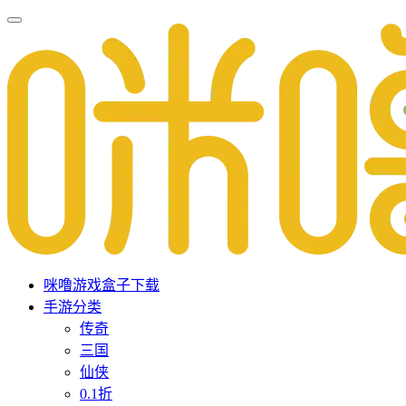
咪噜游戏盒子下载
手游分类
传奇
三国
仙侠
0.1折