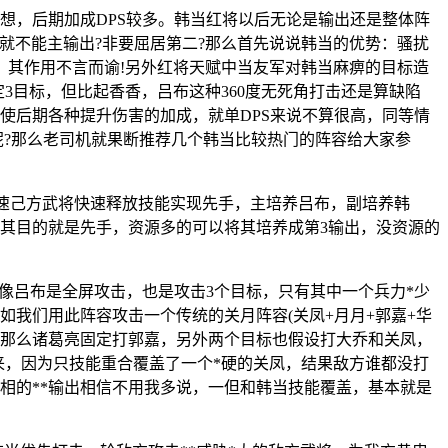
想，后期加成DPS较多。韩当红将以后无论是输出还是整体阵
就不能主输出?非要屈居第二?那么首先说说韩当的优势：骚扰
，其作用不言而谕!另外红将天赋中当友军对韩当麻痹的目标造
3目标，但比起香香，吕布这种360度无死角打击还是算缺陷
即使后期各种提升伤害的加成，就单DPS来说不算很高，同等情
呢?那么老司机就果断推荐几个韩当比较热门的阵容给大家参
方加速己方武将快速释放技能实现先手，主培养吕布，副培养韩
其目的就是先手，资源多的可以将其培养成第3输出，没资源的
不像吕布是全屏攻击，也是攻击3个目标，只有其中一个兵力*少
如我们用此阵容攻击一个传统的关月阵容(关凤+月月+郭嘉+华
嘉，那么诸葛亮固定打郭嘉，另外两个目标也假设打大乔和关凤，
来，因为只技能重合覆盖了一个*硬的关凤，结果敌方谁都没打
相的**输出相信不用我多说，一但和韩当技能覆盖，基本就是