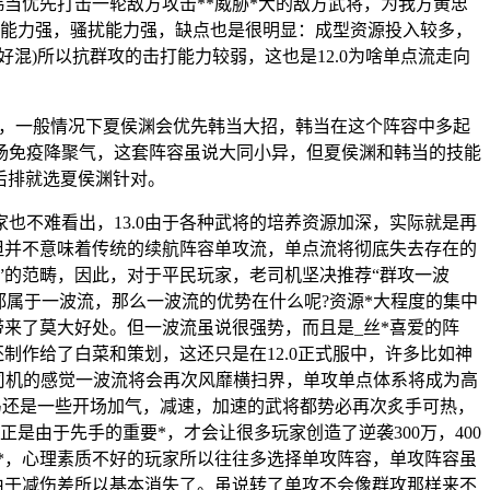
入韩当优先打击一轮敌方攻击**威胁*大的敌方武将，为我方黄忠
航能力强，骚扰能力强，缺点也是很明显：成型资源投入较多，
混)所以抗群攻的击打能力较弱，这也是12.0为啥单点流走向
气快，一般情况下夏侯渊会优先韩当大招，韩当在这个阵容中多起
场免疫降聚气，这套阵容虽说大同小异，但夏侯渊和韩当的技能
后排就选夏侯渊针对。
也不难看出，13.0由于各种武将的培养资源加深，实际就是再
。但并不意味着传统的续航阵容单攻流，单点流将彻底失去存在的
”的范畴，因此，对于平民玩家，老司机坚决推荐“群攻一波
都属于一波流，那么一波流的优势在什么呢?资源*大程度的集中
带来了莫大好处。但一波流虽说很强势，而且是_丝*喜爱的阵
还制作给了白菜和策划，这还只是在12.0正式服中，许多比如神
0老司机的感觉一波流将会再次风靡横扫界，单攻单点体系将成为高
马还是一些开场加气，减速，加速的武将都势必再次炙手可热，
由于先手的重要*，才会让很多玩家创造了逆袭300万，400
家*，心理素质不好的玩家所以往往多选择单攻阵容，单攻阵容虽
由于减伤差所以基本消失了。虽说转了单攻不会像群攻那样来不