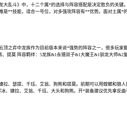
在《萌龙大乱斗》中，十二个属*的选择与阵容搭配是决定胜负的关
难是**技能，适合一号位，对多强攻阵容有**优势。面对土属*
云顶之弈中龙族作为目前版本来说*强势的阵容之一，很多玩家都
莫 阵容羁绊：5龙族&1永猎双子&1大魔王&1驯龙大师&2复
、婕拉、瑟提、千珏、艾翁、狗熊和提莫。前期可以用螳螂和狼
、寒冰、婕拉、艾翁、千珏、大头和狗熊。开*装备建议优先拿反曲