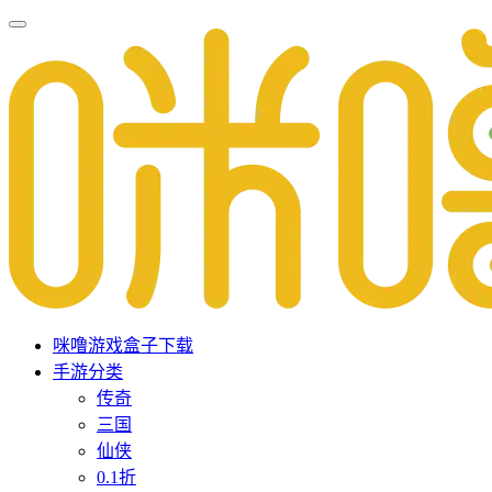
咪噜游戏盒子下载
手游分类
传奇
三国
仙侠
0.1折