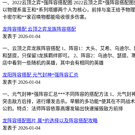
一、2022云顶之弈*强阵容搭配图 2022云顶之弈*强阵容
以物理系蛮王和*系列塔娜两个人为核心，前排与蛮王给予物理
卡密尔和**家召唤物都能吸收很多伤害。
龙阵容搭配 云顶之弈龙族阵容搭配
发表于 2026-01-04
一、云顶之弈龙族阵容搭配 1、阵容1：大头、艾希、乌迪尔
和瑟提，只保留3龙族羁绊即可。 2、阵容2：乌迪尔、瑟提
店中看到一些随机的英雄，其中会有相同的英雄
龙阳阵容搭配 元气封神*强阵容汇总
发表于 2026-01-04
一、元气封神*强阵容汇总***不同阵容的搭配方法 1、元气
突击敌方后排，进行爆发击杀。旱魃的多功能*使其在不同战术
公豹。特点：法师阵容依靠高爆发输出快速摧毁敌方前排
龙阵容搭配图片 属*的选择以及阵容搭配攻略
发表于 2026-01-04