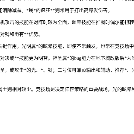
消除减益。*属*的疯狂**则常用于打出高爆发伤害。
随机攻击的技能在对阵时较为全面，眩晕技能在推图时偶尔能扭转
对钢和电有**优势。
关键作用。光明属*的眩晕技能，即使不常触发，也常在竞技场
对决或**技能更为明智。神圣属*的bug能力在地下城改版后*
神圣，或攻击*的光、*、钢；二号位可兼顾输出和辅助，推荐*
，钢土则相对较少。竞技场是决定阵容策略的重要战场，光的眩晕和