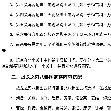
3、第三关阵容配置：电魂龙裔＋龙血武姬＋永恒古树＋
4、第四关阵容配置：火羽圣凰＋电魂龙裔＋永恒古树＋
5、第五关阵容配置：电魂龙裔＋龙血武姬＋永恒古树＋
6、第六关阵容配置：放逐之影＋火羽圣凰＋环刃贵族＋万
7、前两关只需要用两个英雄和三个英雄就能尽快通关。
关。
8、玩家在**个关卡中停留了很长时间。现在分享第三
家能够更快地进入下一个关卡，并且能够进行匹配。
三、战龙之刃八卦图武将阵容搭配
1、战龙之刃八卦图武将阵容搭配八卦图武将选择，在战
2、刘备，关羽，张飞，赵云，黄忠，诸葛亮，姜维，魏
3、曹操，许褚，夏侯惇，夏侯渊，张辽，庞德，徐晃，