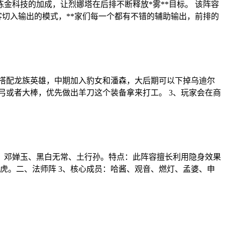
有炼金科技的加成，让烈娜塔在后排不断释放*雾**目标。 该阵容
客切入输出的模式，**家们每一个都有不错的辅助输出，前排的
人搭配龙族英雄，中期加入豹女和潘森，大后期可以下掉乌迪尔
弓或者大棒，优先做出羊刀这个装备拿来打工。 3、玩家会在商
旱魃、邓婵玉、黑白无常、土行孙。特点：此阵容擅长利用隐身效果
虎。二、法师阵 3、核心成员：哈酱、观音、燃灯、孟婆、申