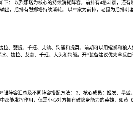
搭配图如下： 以烈娜塔为核心的持续消耗阵容，前排有4格斗家，还
输出，后排有烈娜塔持续消耗。 以**家为前排，老鼠为后排刺
、婕拉、瑟提、千珏、艾翁、狗熊和提莫。前期可以用螳螂和狼
、寒冰、婕拉、艾翁、千珏、大头和狗熊。开*装备建议优先拿反曲
封神*强阵容汇总及不同阵容搭配方法： 2、核心成员：姬发、
中都能发挥作用，但需小心对方拥有破隐身能力的英雄，如黄飞