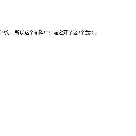
伍冲突，所以这个布阵中小喵避开了这3个武将。