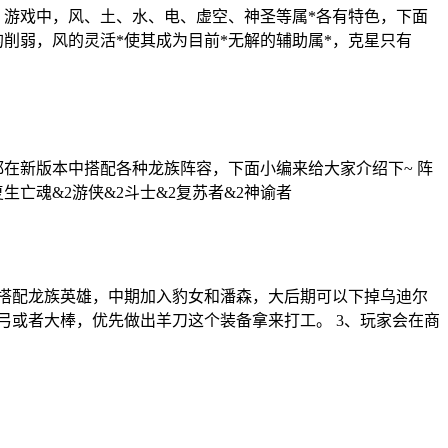
键。游戏中，风、土、水、电、虚空、神圣等属*各有特色，下面
的削弱，风的灵活*使其成为目前*无解的辅助属*，克星只有
在新版本中搭配各种龙族阵容，下面小编来给大家介绍下~ 阵
生亡魂&2游侠&2斗士&2复苏者&2神谕者
人搭配龙族英雄，中期加入豹女和潘森，大后期可以下掉乌迪尔
弓或者大棒，优先做出羊刀这个装备拿来打工。 3、玩家会在商