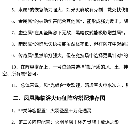
5、水属*的恢复能力强大，对光火群攻有克制，救死扶伤能
6、金属属*的被动伤害配合其他属*，能形成强力反击。
7、虚空属*在某些阵容下无敌，黑暗仪式能吸取增益属*，
8、暗影属*的惊恐失语技能虽然概率低，但在防守中起到
9、传奇属*虽然单打强大，但在竞技场中选择更具针对*的
10、在阵容搭配上，一号位通常选择辅助*质的风、土、
空、所有属*皆可。
11、总体来说，风*光组合*受欢迎，暗虚空火电水次之
二、凤凰降临浴火远征阵容搭配推荐图
1、**关阵容配置：火羽圣凰＋万花通灵
2、第二关阵容配置：火羽圣凰＋环刃贵族＋放逐之影