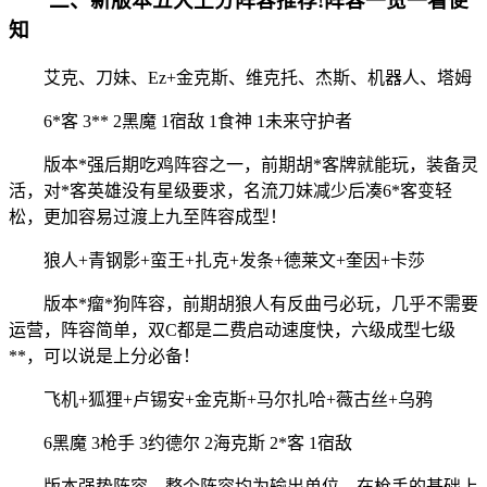
二、新版本五大上分阵容推荐!阵容一览一看便
知
艾克、刀妹、Ez+金克斯、维克托、杰斯、机器人、塔姆
6*客 3** 2黑魔 1宿敌 1食神 1未来守护者
版本*强后期吃鸡阵容之一，前期胡*客牌就能玩，装备灵
活，对*客英雄没有星级要求，名流刀妹减少后凑6*客变轻
松，更加容易过渡上九至阵容成型！
狼人+青钢影+蛮王+扎克+发条+德莱文+奎因+卡莎
版本*瘤*狗阵容，前期胡狼人有反曲弓必玩，几乎不需要
运营，阵容简单，双C都是二费启动速度快，六级成型七级
**，可以说是上分必备！
飞机+狐狸+卢锡安+金克斯+马尔扎哈+薇古丝+乌鸦
6黑魔 3枪手 3约德尔 2海克斯 2*客 1宿敌
版本强势阵容，整个阵容均为输出单位，在枪手的基础上