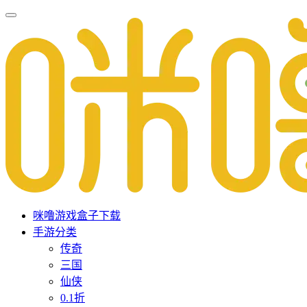
咪噜游戏盒子下载
手游分类
传奇
三国
仙侠
0.1折