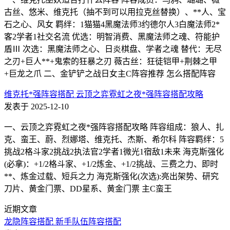
古丝、悠米、维克托（抽不到可以用拉克丝替换）、**人、宝
石之心、风女 羁绊：1猫猫4黑魔法师3约德尔人3白魔法师2*
客2学者1社交名流 优选：明智消费、黑魔法师之魂、符能护
盾Ⅲ 次选：黑魔法师之心、日炎棋盘、学者之魂 替代：无尽
之刃+巨人**+鬼索的狂暴之刃 薇古丝：狂徒铠甲+荆棘之甲
+巨龙之爪 二、金铲铲之战日女主C阵容推荐 怎么搭配阵容
维克托*强阵容搭配 云顶之弈霓虹之夜*强阵容搭配攻略
发表于 2025-12-10
一、云顶之弈霓虹之夜*强阵容搭配攻略 阵容组成：狼人、扎
克、蛮王、蔚、烈娜塔、维克托、杰斯、希尔科 阵容羁绊：5
挑战2格斗家2挑战2执法官2学者1微光1宿敌1未来 海克斯强化
(必拿)：+1/2格斗家、+1/2炼金、+1/2挑战、三费之力、即时
**、炼金过载、短兵之力 海克斯强化(次选):亮出架势、研究
刀片、黄金门票、DD星系、黄金门票 主C蛮王
近期文章
龙隐阵容搭配 新手队伍阵容搭配