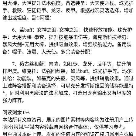
用大棒，大幅提升法术强度。备选装备：大天使之杖、珠光护
手、救赎、狂徒铠甲、龙牙、反甲。根据战况灵活选择，增加
输出或坦度。副C阿狸：
6、蓝buff：女神之泪+女神之泪，快速释放技能。珠光护
手：无用大棒+拳套，提升技能暴击伤害。海克斯科技枪刃：
暴风大剑+无用大棒，提供吸血效果，增强续航能力。备用装
备：帽子、法爆、大天使。多余装备分配：
7、薇古丝和蔚：肉装，如狂徒、龙牙、反甲等，提升前
排坦度。维克托：法强回蓝装，如蓝buff、珠光护手等。玛尔
扎哈：功能装，如基克的先驱、灵风等，提供辅助效果。通过
上述阵容搭配和装备选择，可以充分发挥斯维因的储存能量特
*，同时利用黑魔法的法术加成，打造出既有输出又有坦度的
强力阵容。
阅读剩余 0%
本站所有文章资讯、展示的图片素材等内容均为注册用户上传
(部分报媒/平媒内容转载自网络合作媒体)，仅供学习参考。
用户通过本站上传、发布的任何内容的知识产权归属用户或原