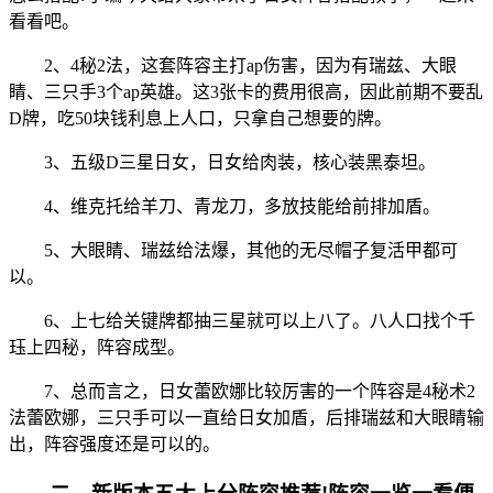
看看吧。
2、4秘2法，这套阵容主打ap伤害，因为有瑞兹、大眼
睛、三只手3个ap英雄。这3张卡的费用很高，因此前期不要乱
D牌，吃50块钱利息上人口，只拿自己想要的牌。
3、五级D三星日女，日女给肉装，核心装黑泰坦。
4、维克托给羊刀、青龙刀，多放技能给前排加盾。
5、大眼睛、瑞兹给法爆，其他的无尽帽子复活甲都可
以。
6、上七给关键牌都抽三星就可以上八了。八人口找个千
珏上四秘，阵容成型。
7、总而言之，日女蕾欧娜比较厉害的一个阵容是4秘术2
法蕾欧娜，三只手可以一直给日女加盾，后排瑞兹和大眼睛输
出，阵容强度还是可以的。