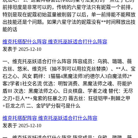
前排坦度是非常可以的，传统的六星守法只有妮蔻一个前排，
特别是现在妮蔻初始蓝量被削弱了以后，单一前排能不能释放
出技能还是个问题。如果六星守法的妮蔻没有**时间释放出技
能的话
维克托搭配什么阵容 维克托巫妖适合打什么阵容
发表于 2025-12-10
一、维克托巫妖适合打什么阵容 阵容成员：乌鸦、璐璐、薇
古丝、悠米、维克托（抽不到可以用拉克丝替换）、**人、宝
石之心、风女 羁绊：1猫猫4黑魔法师3约德尔人3白魔法师2*
客2学者1社交名流 优选：明智消费、黑魔法师之魂、符能护
盾Ⅲ 次选：黑魔法师之心、日炎棋盘、学者之魂 替代：无尽
之刃+巨人**+鬼索的狂暴之刃 薇古丝：狂徒铠甲+荆棘之甲
+巨龙之爪 二、金铲铲分裂弓是什么
维克托搭配阵容 维克托巫妖适合打什么阵容
发表于 2025-12-10
一、维克托巫妖适合打什么阵容 阵容成员：乌鸦、璐璐、薇