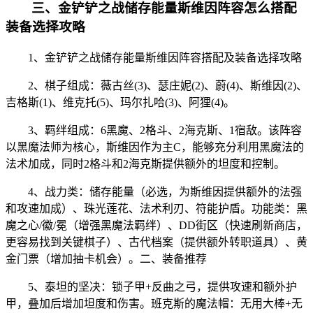
三、金铲铲之战储存能量斯维因阵容怎么搭配
装备选择攻略
1、金铲铲之战储存能量斯维因阵容搭配及装备选择攻略
2、棋子组成：薇古丝(3)、瑟庄妮(2)、蔚(4)、斯维因(2)、
吉格斯(1)、维克托(5)、玛尔扎哈(3)、阿狸(4)。
3、羁绊组成：6黑魔、2格斗、2海克斯、1宿敌。该阵容
以黑魔法师为核心，斯维因作为主C，能够充分利用黑魔法的
法术加成，同时2格斗和2海克斯提供额外的坦度和控制。
4、战力类：储存能量（必选，为斯维因提供额外的法强
和攻速加成）、珠光莲花、法术利刃、符能护盾。功能类：黑
魔之心/徽/冕（增强黑魔法羁绊）、DD街区（快速刷新商店，
更容易找到关键棋子）、古代档案（提供额外转职道具）、黄
金门票（增加抽卡机会）。二、装备推荐
5、泰坦的坚决：锁子甲+反曲之弓，提供攻速和额外护
甲，叠加后增加坦度和伤害。班克斯的魔法帽：无用大棒+无