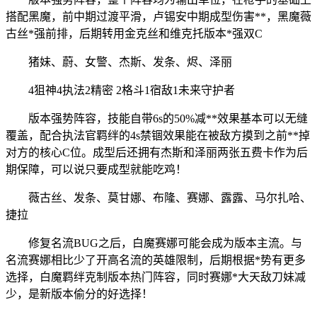
搭配黑魔，前中期过渡平滑，卢锡安中期成型伤害**，黑魔薇
古丝*强前排，后期转用金克丝和维克托版本*强双C
猪妹、蔚、女警、杰斯、发条、烬、泽丽
4狙神4执法2精密 2格斗1宿敌1未来守护者
版本强势阵容，技能自带6s的50%减**效果基本可以无缝
覆盖，配合执法官羁绊的4s禁锢效果能在被敌方摸到之前**掉
对方的核心C位。成型后还拥有杰斯和泽丽两张五费卡作为后
期保障，可以说只要成型就能吃鸡！
薇古丝、发条、莫甘娜、布隆、赛娜、露露、马尔扎哈、
捷拉
修复名流BUG之后，白魔赛娜可能会成为版本主流。与
名流赛娜相比少了开高名流的英雄限制，后期根据*势有更多
选择，白魔羁绊克制版本热门阵容，同时赛娜*大天敌刀妹减
少，是新版本偷分的好选择！