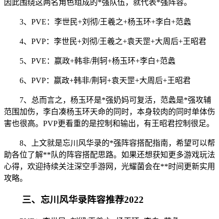
因此围绕这两名角色组成的*强队伍，就代表*强阵容。
3、PVE：李世民+刘彻/王羲之+杨玉环+李白+范蠡
4、PVP：李世民+刘彻/王羲之+袁天罡+大周后+王昭君
5、PVE：嬴政+韩非/荆轲+杨玉环+李白+范蠡
6、PVP：嬴政+韩非/荆轲+袁天罡+大周后+王昭君
7、总而言之，杨玉环是*强奶妈可复活，范蠡是*强攻辅
范围加伤，李白凑杨玉环天命的同时，本身较肉的同时单体伤
害也很高。PVP更看重的是控制和输出，有王昭君控制很足。
8、上文就是忘川风华录的*强阵容搭配指南，希望可以帮
助各位了解**队的阵容搭配思路。如果还想获知更多游戏玩法
心得，欢迎持续关注深空手游网，光耀菌会在**时间更新实用
攻略。
三、忘川风华录阵容推荐2022