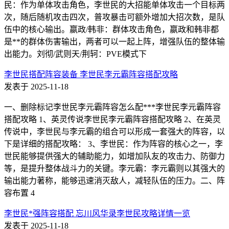
民：作为单体攻击角色，李世民的大招能单体攻击一个目标两
次，随后随机攻击四次，普攻暴击可额外增加大招次数，是队
伍中的核心输出。嬴政/韩非：群体攻击角色，嬴政和韩非都
是**的群体伤害输出，两者可以一起上阵，增强队伍的整体输
出能力。刘彻/武则天/荆轲：PVE模式下
李世民搭配阵容装备 李世民李元霸阵容搭配攻略
发表于 2025-11-18
一、删除标记李世民李元霸阵容怎么配***李世民李元霸阵容
搭配攻略 1、英灵传说李世民李元霸阵容搭配攻略 2、在英灵
传说中，李世民与李元霸的组合可以形成一套强大的阵容，以
下是详细的搭配攻略： 3、李世民：作为阵容的核心之一，李
世民能够提供强大的辅助能力，如增加队友的攻击力、防御力
等，是提升整体战斗力的关键。李元霸：李元霸则以其强大的
输出能力著称，能够迅速消灭敌人，减轻队伍的压力。二、阵
容布置 4
李世民*强阵容搭配 忘川风华录李世民攻略详情一览
发表于 2025-11-18