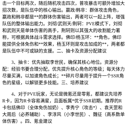
击一个目标两次，随后随机攻击四次，普攻暴击可额外增加大
招次数，是队伍中的核心输出。嬴政/韩非：群体攻击角色，
嬴政和韩非都是**的群体伤害输出，两者可以一起上阵，增强
队伍的整体输出能力。刘彻/武则天/荆轲：PVE模式下，刘彻
和武则天是单体伤害的高手，荆轲则以其强大的收割能力著
称，可根据具体战斗需求选择。佛印/杨玉环：**角色，佛印
能提供全体免伤和**效果，杨玉环则是攻击加成的**，两者都
是队伍中不可或缺的支援。二、抽卡及资源分配建议
3、抽卡：优先抽取李世民，确保其核心地位。资源分
配：经验书要合理分配，优先提升核心角色的等级；每天体力
尽量买满，以加速角色成长；**碎片尽量用于提升一个SSR角
色的星级，以解锁更多技能。三、培养建议
4、对于PVE玩家，无论是微氪还是零氪，都建议先培养
R卡，因为R卡容易满星，且面板属*优于SSR初期。推荐的R
卡包括佛印（全体免伤加奶）、李秀宁（攻击*）、袁天罡和
大周后（必养辅助）、李淳风（小李世民）、魏征（高系数单
体伤害）。四、氪金建议