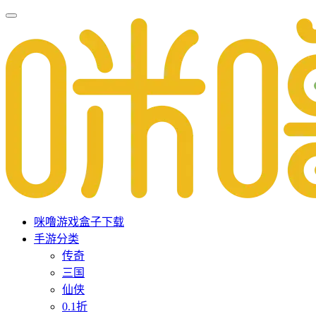
咪噜游戏盒子下载
手游分类
传奇
三国
仙侠
0.1折