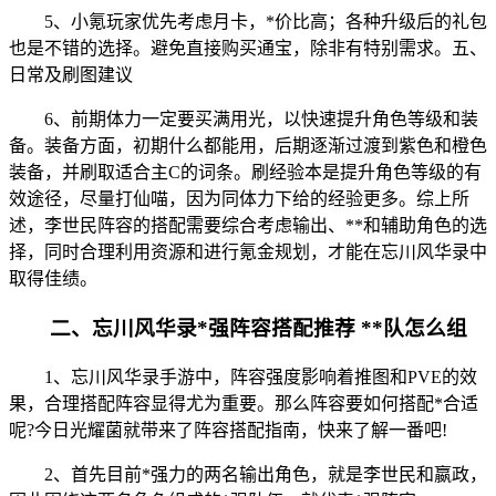
5、小氪玩家优先考虑月卡，*价比高；各种升级后的礼包
也是不错的选择。避免直接购买通宝，除非有特别需求。五、
日常及刷图建议
6、前期体力一定要买满用光，以快速提升角色等级和装
备。装备方面，初期什么都能用，后期逐渐过渡到紫色和橙色
装备，并刷取适合主C的词条。刷经验本是提升角色等级的有
效途径，尽量打仙喵，因为同体力下给的经验更多。综上所
述，李世民阵容的搭配需要综合考虑输出、**和辅助角色的选
择，同时合理利用资源和进行氪金规划，才能在忘川风华录中
取得佳绩。
二、忘川风华录*强阵容搭配推荐 **队怎么组
1、忘川风华录手游中，阵容强度影响着推图和PVE的效
果，合理搭配阵容显得尤为重要。那么阵容要如何搭配*合适
呢?今日光耀菌就带来了阵容搭配指南，快来了解一番吧!
2、首先目前*强力的两名输出角色，就是李世民和嬴政，