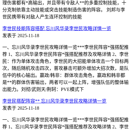
理伤害都有*高输出，并且带有令敌人**的多重控制技能，十
分克制依靠主动技能或突击技能制造伤害的阵容。 刘邦与李
世民携带有对敌人产生连环控制的技能
李世民技能阵容搭配 忘川风华录李世民攻略详情一览
发表于 2025-11-18
一、忘川风华录李世民攻略详情一览***李世民阵容*强搭配推
荐 1、忘川风华录李世民阵容*强搭配推荐及攻略详情 2、李世
民：作为单体攻击角色，李世民的大招能单体攻击一个目标两
次，随后随机攻击四次，普攻暴击可额外增加大招次数，是队
伍中的核心输出。嬴政/韩非：群体攻击角色，嬴政和韩非都
是**的群体伤害输出，两者可以一起上阵，增强队伍的整体输
出能力。刘彻/武则天/荆轲：PVE模式下
李世民搭配阵容** 忘川风华录李世民攻略详情一览
发表于 2025-11-18
一、忘川风华录李世民攻略详情一览***李世民阵容*强搭配推
荐 1、忘川风华录李世民阵容*强搭配推荐及攻略详情 2、李世