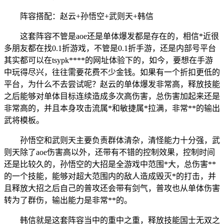
阵容搭配：赵云+孙悟空+武则天+韩信
这套阵容不管是aoe还是单体爆发都是存在的，相信*近很
多朋友都在找0.1折游戏，不管是0.1折手游，还是内部号平台
其实都可以在tsypk****的网址体验下的，如今，要想在手游
中玩得尽兴，往往需要花费不少金钱。如果有一个折扣更低的
平台，为什么不去尝试呢？赵云的单体爆发非常高，释放技能
之后能够对单体目标连续造成多次高伤害，总伤害加起来还是
非常高的，并且本身攻击流属*和敏捷属*拉满，非常**的输出
武将模板。
孙悟空和武则天主要负责群体清杂，清怪能力十分强，武
则天除了aoe伤害高以外，还带有不错的控制效果，控制时间
还是比较久的，孙悟空的大招是全游戏中范围*大，总伤害**
的一个技能，能够对超大范围内的敌人造成毁灭*的打击，并
且释放大招之后自己的普攻还会带有剑气，普攻也从单体伤害
转为了群伤，输出能力是非常**的。
韩信就是这套阵容当中的重中之重，释放技能国士无双之