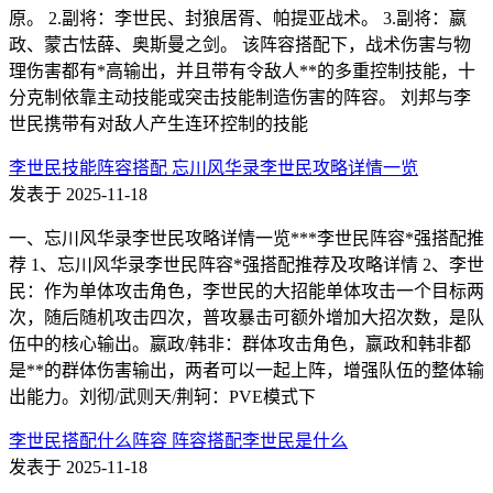
原。 2.副将：李世民、封狼居胥、帕提亚战术。 3.副将：嬴
政、蒙古怯薛、奥斯曼之剑。 该阵容搭配下，战术伤害与物
理伤害都有*高输出，并且带有令敌人**的多重控制技能，十
分克制依靠主动技能或突击技能制造伤害的阵容。 刘邦与李
世民携带有对敌人产生连环控制的技能
李世民技能阵容搭配 忘川风华录李世民攻略详情一览
发表于 2025-11-18
一、忘川风华录李世民攻略详情一览***李世民阵容*强搭配推
荐 1、忘川风华录李世民阵容*强搭配推荐及攻略详情 2、李世
民：作为单体攻击角色，李世民的大招能单体攻击一个目标两
次，随后随机攻击四次，普攻暴击可额外增加大招次数，是队
伍中的核心输出。嬴政/韩非：群体攻击角色，嬴政和韩非都
是**的群体伤害输出，两者可以一起上阵，增强队伍的整体输
出能力。刘彻/武则天/荆轲：PVE模式下
李世民搭配什么阵容 阵容搭配李世民是什么
发表于 2025-11-18