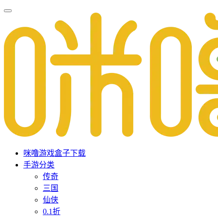
咪噜游戏盒子下载
手游分类
传奇
三国
仙侠
0.1折