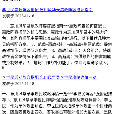
李世民嬴政阵容搭配 忘川风华录嬴政阵容搭配指南
发表于 2025-11-18
一、忘川风华录嬴政阵容搭配指南***嬴政阵容如何搭配 1、
嬴政阵容搭配的核心思路：嬴政作为忘川风华录中的强力角
色，其阵容搭配主要围绕其高输出特*进行。以下推荐几种常
见的搭配方案。 2、范蠡+嬴政+韩非+高渐离+荆轲范蠡：提供
高额加伤，增强队友伤害。 3、嬴政与韩非：天命组合，使嬴
政在满金龙情况下输出**。 4、高渐离：提供额外的伤害加成
或控制效果。 5、荆轲：作为补刀能手，快速清理剩余敌人。
6
李世民后期阵容搭配 忘川风华录李世民攻略详情一览
发表于 2025-11-18
一、忘川风华录李世民攻略详情一览***李世民阵容*强搭配推
荐 1、忘川风华录李世民阵容*强搭配推荐及攻略详情 2、李世
民：作为单体攻击角色，李世民的大招能单体攻击一个目标两
次，随后随机攻击四次，普攻暴击可额外增加大招次数，是队