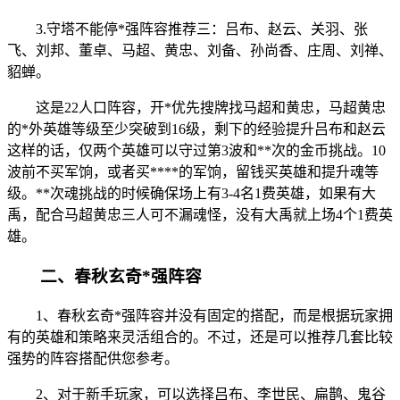
3.守塔不能停*强阵容推荐三：吕布、赵云、关羽、张
飞、刘邦、董卓、马超、黄忠、刘备、孙尚香、庄周、刘禅、
貂蝉。
这是22人口阵容，开*优先搜牌找马超和黄忠，马超黄忠
的*外英雄等级至少突破到16级，剩下的经验提升吕布和赵云
这样的话，仅两个英雄可以守过第3波和**次的金币挑战。10
波前不买军饷，或者买****的军饷，留钱买英雄和提升魂等
级。**次魂挑战的时候确保场上有3-4名1费英雄，如果有大
禹，配合马超黄忠三人可不漏魂怪，没有大禹就上场4个1费英
雄。
二、春秋玄奇*强阵容
1、春秋玄奇*强阵容并没有固定的搭配，而是根据玩家拥
有的英雄和策略来灵活组合的。不过，还是可以推荐几套比较
强势的阵容搭配供您参考。
2、对于新手玩家，可以选择吕布、李世民、扁鹊、鬼谷