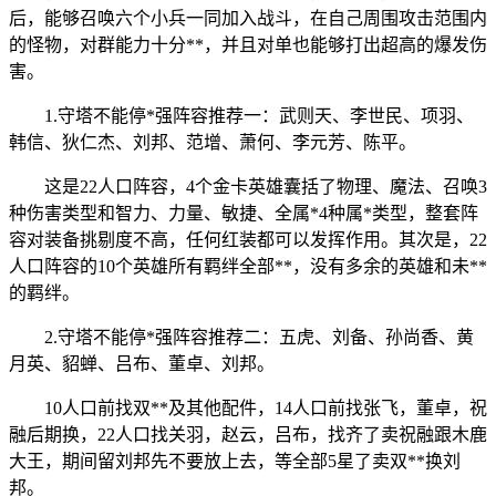
后，能够召唤六个小兵一同加入战斗，在自己周围攻击范围内
的怪物，对群能力十分**，并且对单也能够打出超高的爆发伤
害。
1.守塔不能停*强阵容推荐一：武则天、李世民、项羽、
韩信、狄仁杰、刘邦、范增、萧何、李元芳、陈平。
这是22人口阵容，4个金卡英雄囊括了物理、魔法、召唤3
种伤害类型和智力、力量、敏捷、全属*4种属*类型，整套阵
容对装备挑剔度不高，任何红装都可以发挥作用。其次是，22
人口阵容的10个英雄所有羁绊全部**，没有多余的英雄和未**
的羁绊。
2.守塔不能停*强阵容推荐二：五虎、刘备、孙尚香、黄
月英、貂蝉、吕布、董卓、刘邦。
10人口前找双**及其他配件，14人口前找张飞，董卓，祝
融后期换，22人口找关羽，赵云，吕布，找齐了卖祝融跟木鹿
大王，期间留刘邦先不要放上去，等全部5星了卖双**换刘
邦。